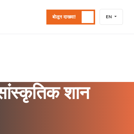
बोलून दाखवा!
EN
सांस्कृतिक शान