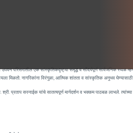
वन परिसरातील एक सांस्कृतिकदृष्ट्या समृद्ध व सौंदर्यपूर्ण सार्वजनिक स्थळ म्हणू
ाहायला मिळतो. नागरिकांना विरंगुळा, आत्मिक शांतता व सांस्कृतिक अनुभव घेण्यासाठ
श्री. प्रताप सरनाईक यांचे सातत्यपूर्ण मार्गदर्शन व भक्कम पाठबळ लाभले. त्यांच