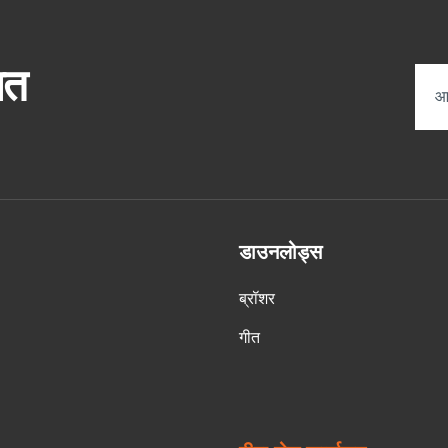
ित
डाउनलोड्स
ब्रॉशर
गीत