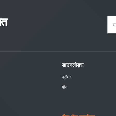
ित
डाउनलोड्स
ब्रॉशर
गीत