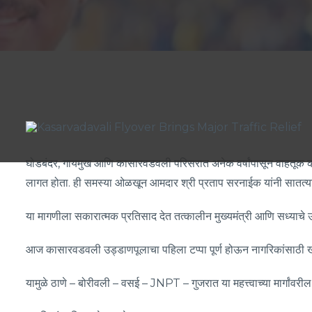
घोडबंदर, गायमुख आणि कासारवडवली परिसरात अनेक वर्षांपासून वाहतूक कोंड
लागत होता. ही समस्या ओळखून आमदार श्री प्रताप सरनाईक यांनी सातत्यान
या मागणीला सकारात्मक प्रतिसाद देत तत्कालीन मुख्यमंत्री आणि सध्याचे उ
आज कासारवडवली उड्डाणपूलाचा पहिला टप्पा पूर्ण होऊन नागरिकांसाठी 
यामुळे ठाणे – बोरीवली – वसई – JNPT – गुजरात या महत्त्वाच्या मार्गांव