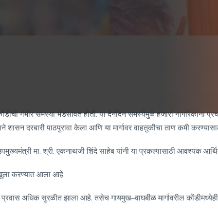
ीची गंभीर समस्या भेडसावत होती. या दैनंदिन समस्येमुळे हजारो नागरिकांना प्र
े शासन दरबारी पाठपुरावा केला आणि या मार्गावर वाहतुकीचा ताण कमी करण्यासाठ
पमुख्यमंत्री मा. श्री. एकनाथजी शिंदे साहेब यांनी या प्रकल्पासाठी आवश्यक आर
खुला करण्यात आला आहे.
रील प्रवास अधिक सुरळीत झाला आहे. तसेच गायमुख–वाघबीळ मार्गावरील कोंडीमध्येही