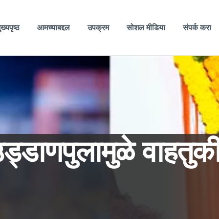
ुख्यपृष्ठ
आमच्याबद्दल
उपक्रम
सोशल मीडिया
संपर्क करा
्डाणपुलामुळे वाहतुकी