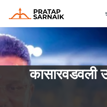
म
कासारवडवली उड