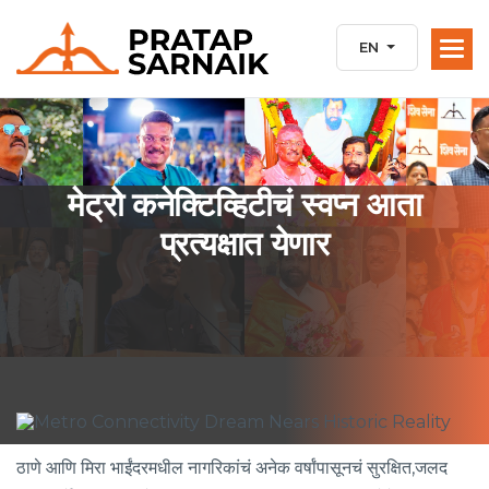
EN
मेट्रो कनेक्टिव्हिटीचं स्वप्न आता
प्रत्यक्षात येणार
ठाणे आणि मिरा भाईंदरमधील नागरिकांचं अनेक वर्षांपासूनचं सुरक्षित,जलद