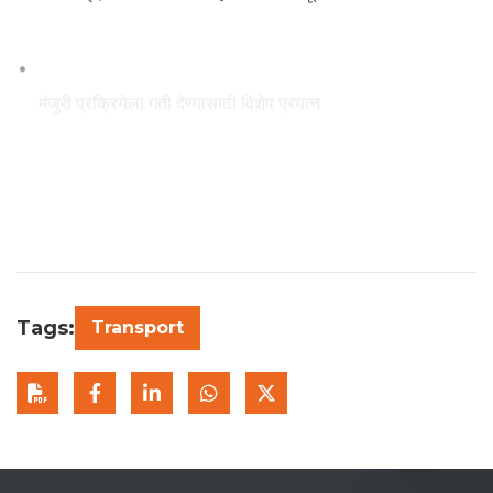
मंजुरी प्रक्रियेला गती देण्यासाठी विशेष प्रयत्न
मा. मुख्यमंत्री श्री देवेंद्र फडणवीस, उपमुख्यमंत्री श्री एकनाथ शिंदे साहेब
आणि उपमुख्यमंत्री श्री अजितदादा पवार यांच्या उपस्थितीत मेट्रोची यशस्वी
चाचणी पूर्ण झाली आहे. या महत्त्वाच्या टप्प्यानंतर ठाणे-मिरा भाईंदर मेट्रो
लवकरच नागरिकांच्या सेवेत येणार असून, हजारो प्रवाशांना सुरक्षित, जलद
आणि विश्वासार्ह प्रवासाची सुविधा मिळणार आहे.
Tags:
Transport